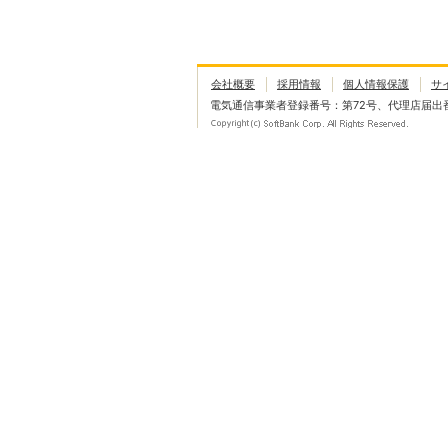
会社概要
採用情報
個人情報保護
サ
電気通信事業者登録番号：第72号、代理店届出番号