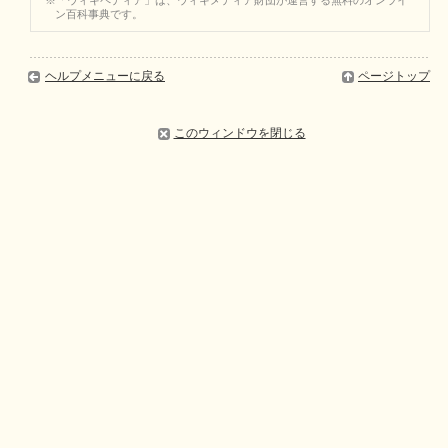
※「ウィキペディア」は、ウィキメディア財団が運営する無料のオンライ
ン百科事典です。
ヘルプメニューに戻る
ページトップ
このウィンドウを閉じる