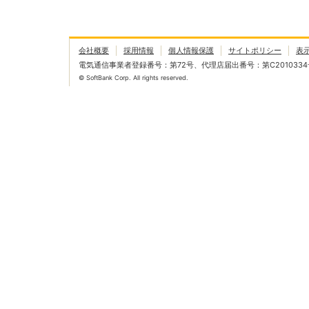
会社概要
採用情報
個人情報保護
サイトポリシー
表
電気通信事業者登録番号：第72号、代理店届出番号：第C2010334
© SoftBank Corp. All rights reserved.