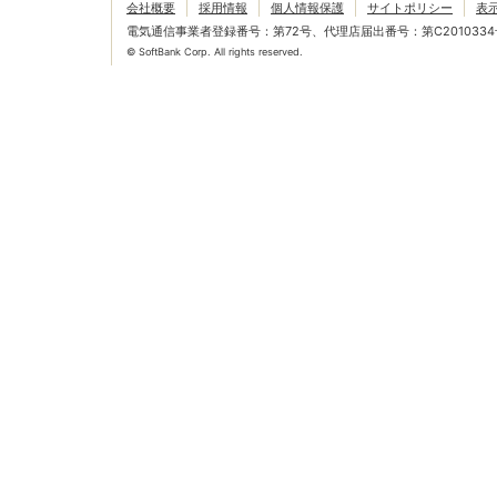
会社概要
採用情報
個人情報保護
サイトポリシー
表
電気通信事業者登録番号：第72号、代理店届出番号：第C2010334
© SoftBank Corp. All rights reserved.