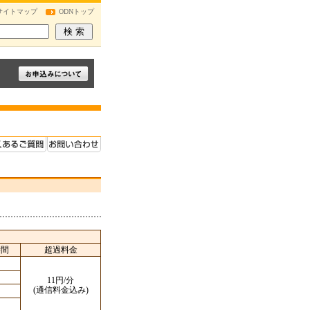
サイトマップ
ODNトップ
時間
超過料金
11円/分
(通信料金込み)