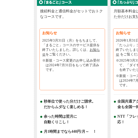
接続料金と通信料金がセットでおトク
月額基本料金
なコースです。
た分だけお支
お知らせ
お知らせ
2025年3月31日（月）をもちまして、
2026年1月
「まるごと」コースのサービス提供を
「たっぷり」
終了いたしました。詳しくは、
お知ら
終了いたしま
せ
をご覧ください。
せ
をご覧くだ
※新規・コース変更のお申し込み受付
※2025年3
は2024年7月31日をもって終了済み
て、「ダイ
です。
を終了いた
※新規・コー
は2024年
です。
秒単位で使った分だけご請求。
全国共通ア
だからムダなく楽しめる！
金も全国一
余った時間は翌月に
NTT「フレ
自動くりこし！
応！
月1時間までなら440円/月～ ！