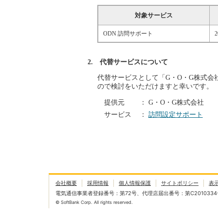
対象サービス
ODN 訪問サポート
2. 代替サービスについて
代替サービスとして「G・O・G株式会
ので検討をいただけますと幸いです。
提供元
： G・O・G株式会社
サービス
：
訪問設定サポート
会社概要
採用情報
個人情報保護
サイトポリシー
表
電気通信事業者登録番号：第72号、代理店届出番号：第C2010334
© SoftBank Corp. All rights reserved.