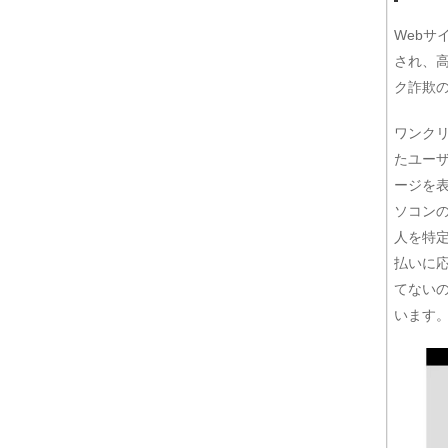
Web
され、
ク詐欺
ワンク
たユー
ージを
ソコンの
人を特
払いに
てない
います