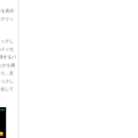
ジを表示
ンクリッ
リックし
のメッセ
用するパ
たかも個
おり、支
リックし
発生して