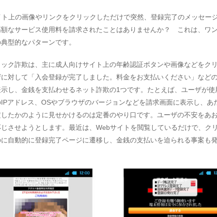
サイト上の画像やリンクをクリックしただけで突然、登録完了のメッセー
高額なサービス使用料を請求されたことはありませんか？ これは、ワ
の典型的なパターンです。
リック詐欺は、主に成人向けサイト上の年齢認証ボタンや画像などをク
ザに対して「入会登録が完了しました。料金をお支払いください」など
表示し、金銭を支払わせるネット詐欺の1つです。たとえば、ユーザが使
IPアドレス、OSやブラウザのバージョンなどを請求画面に表示し、あ
定したかのように見せかけるのは定番のやり口です。ユーザの不安をあ
応じさせようとします。最近は、Webサイトを閲覧しているだけで、ク
のに自動的に登録完了ページに遷移し、金銭の支払いを迫られる事案も
。