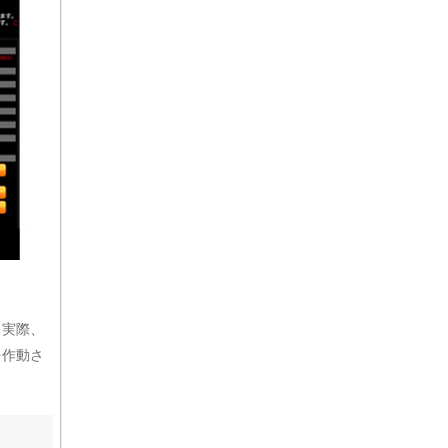
。実際、
を作動さ