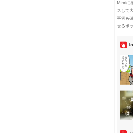
Mira
スして
事例も
せるボ