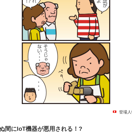
登場人
ぬ間にIoT機器が悪用される！?