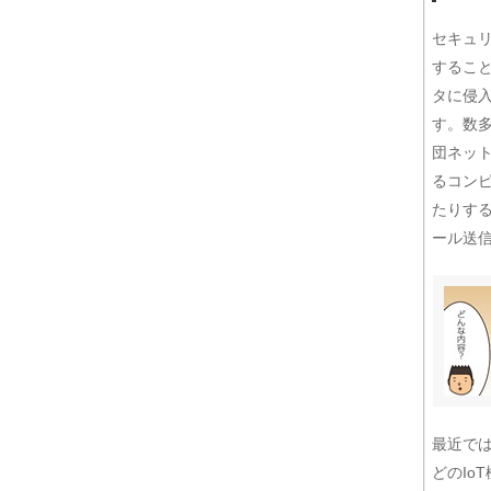
セキュリ
するこ
タに侵
す。数
団ネッ
るコン
たりす
ール送
最近で
どのIo