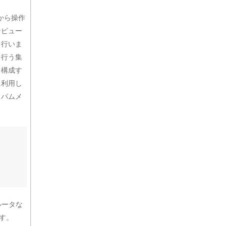
から操作
ンピュー
を行いま
を行う集
を構成す
に利用し
スパムメ
ルータな
ます。