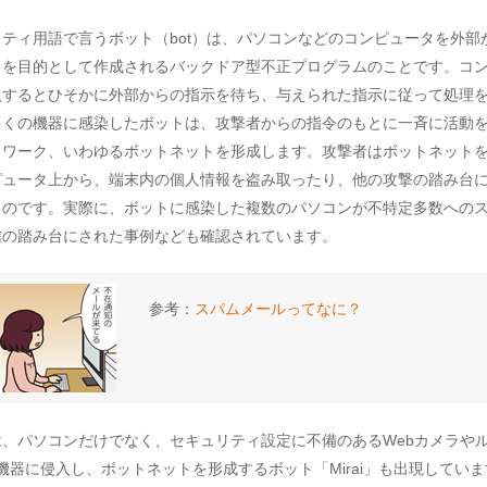
ティ用語で言うボット（bot）は、パソコンなどのコンピュータを外部
とを目的として作成されるバックドア型不正プログラムのことです。コ
入するとひそかに外部からの指示を待ち、与えられた指示に従って処理
多くの機器に感染したボットは、攻撃者からの指令のもとに一斉に活動
トワーク、いわゆるボットネットを形成します。攻撃者はボットネット
ピュータ上から、端末内の個人情報を盗み取ったり、他の攻撃の踏み台
るのです。実際に、ボットに感染した複数のパソコンが不特定多数への
信の踏み台にされた事例なども確認されています。
参考：
スパムメールってなに？
は、パソコンだけでなく、セキュリティ設定に不備のあるWebカメラや
T機器に侵入し、ボットネットを形成するボット「Mirai」も出現してい