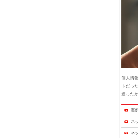
個人情
トだっ
遭った
実
ネ
ネ