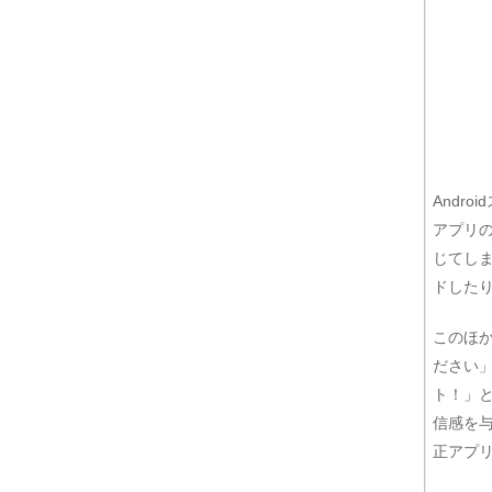
Andr
アプリ
じてし
ドした
このほ
ださい
ト！」
信感を与
正アプ