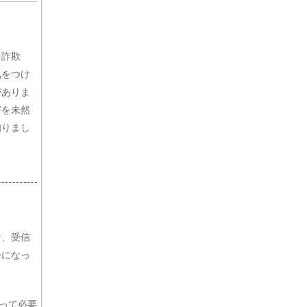
ト詐欺
気をつけ
がありま
害を未然
知りまし
け、受信
番になっ
たって必要