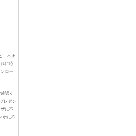
と、不正
それに応
ウンロー
ご確認く
プレゼン
ーザに不
マホに不