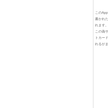
このAp
書かれた
れます
この偽サ
トカー
れるが