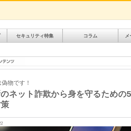
プ
セキュリティ特集
コラム
メ
は偽物です！
新のネット詐欺から身を守るための
対策
22