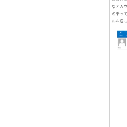
なアカ
名乗っ
ルを送