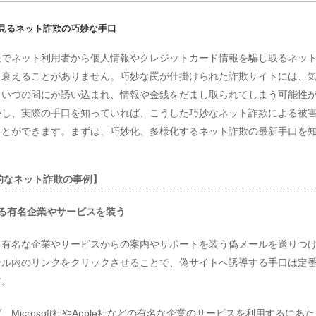
見るネット詐欺の巧妙な手口
報でネット利用者から個人情報やクレジットカード情報を騙し取るネッ
く衰えることがありません。巧妙な罠が仕掛けられた詐欺サイトには、
もいつの間にか誘い込まれ、情報や金銭をだまし取られてしまう可能性
かし、実際の手口を知っていれば、こうした巧妙なネット詐欺による被
ことができます。まずは、巧妙化、多様化するネット詐欺の最新手口を
的なネット詐欺の事例】
する有名企業やサービスを装う
る有名な企業やサービスからの案内やサポートを装う偽メールを送りつ
ール内のリンクをクリックさせることで、偽サイトへ誘導する手口は定
す。
、Microsoft社やApple社などの有名な企業のサービスを利用するにあ