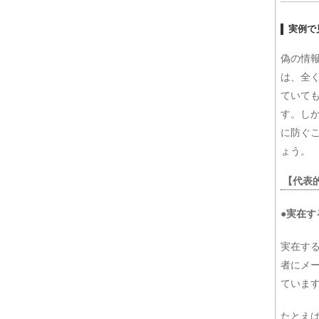
実例で
偽の情
は、全
ていて
す。し
に防ぐ
ょう。
【代表
●実在
実在す
者にメ
ていま
たとえば