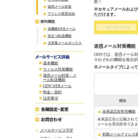
群！
迷惑メール対策
※セキュアメールおよび
アドレス変更自由
ただけます。
高機能WEBメール
役立つ転送機能
大容量メールボックス
迷惑メール対策機能
ODNでは、迷惑メール
それぞれの機能を複合的
基本機能
※メールタイプによって
ウィルス対策機能
迷惑メール対策・メ
ール転送機能
ODN WEBメール
料金・規約
注意事項
機能
未承諾広告拒否機能
未承諾広告と記載されて
メールを受信拒否できま
メールサービスTOP
初期メールアドレス