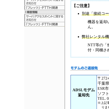
【ご注意】
別途「接続コー
機器を返却
ん。
弊社レンタル機
NTT等の
付・同梱さ
〒272-
千葉県
ESR
ADSLモデム
ソフト
返却先
TEL. 0
※上記
りま