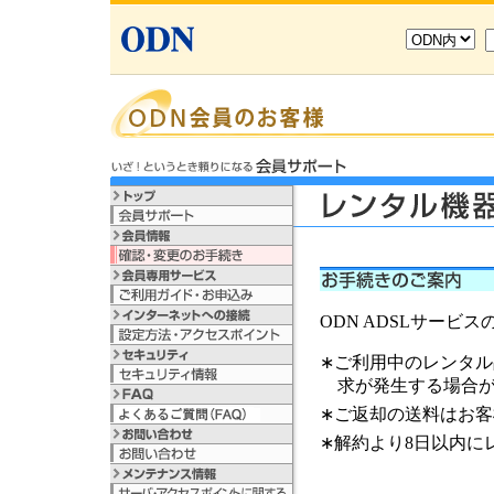
ODN ADSLサー
∗ご利用中のレンタ
求が発生する場合
∗ご返却の送料はお
∗解約より8日以内に