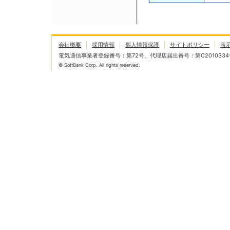
会社概要
採用情報
個人情報保護
サイトポリシー
表
電気通信事業者登録番号：第72号、代理店届出番号：第C2010334
© SoftBank Corp. All rights reserved.