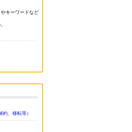
リやキーワードなど
い。
解約、移転等）