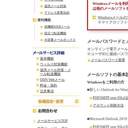
Windowsメールを
迷惑メール対策
は他のメールソフト
アドレス変更自由
Windwosメー
※マイクロソフト
高機能WEBメール
役立つ転送機能
大容量メールボックス
メールパスワードと
オンラインで電子メール
※ユーザIDと接続パス
基本機能
メールパスワード変更
ウィルス対策機能
迷惑メール対策・メ
ール転送機能
メールソフトの基本
ODN Webメール
Windowsをご利用の方
料金・規約
■新しい Outlook for Win
注意事項
POP/SMTP over SS
アカウント削除方法
■Microsoft Outlook 2019 
メールサービスTOP
POP/SMTP over SS