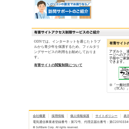
ODNでは、インターネットを通じたトラブ
有害サイト
ルから青少年を保護するため、フィルタリ
アダルト、
ングサービスの利用をお勧めしておりま
ージへのア
す。
子様やご家
できます。
有害サイトの閲覧制限について
※「一般社団
（TCA）
会社概要
採用情報
個人情報保護
サイトポリシー
表
電気通信事業者登録番号：第72号、代理店届出番号：第C2010334
© SoftBank Corp. All rights reserved.